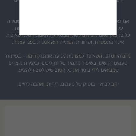
ומובילים.
אנו גאים לייצר ליקרים מחומרי גלם טבעיים בלבד, תוך שמירה
על תהליכי ייצור מסורתיים בשילוב טכנולוגיות מודרניות.
כל בקבוק שאנו מוציאים לשוק מבטא את האמונה שלנו שאיכות
אינה מתפשרת, ושחוויית השתייה היא אמנות בפני עצמה.
מיום היווסדנו, השאיפה למצוינות מניעה אותנו קדימה – בפיתוח
טעמים חדשים, בשיפור מתמיד של תהליכים, וביצירת מוצרים
שמביאים לידי ביטוי את כל הטוב שיש לטבע להציע.
יקב לביא – בוטיק של טעמים, ריחות, ואהבה לחיים.