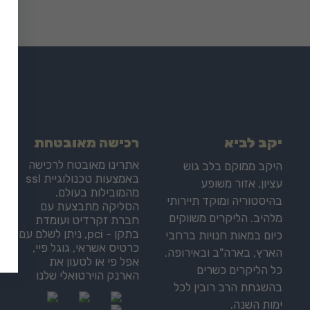
יקב לביא
רכישה מאובטחת
אתרינו מאובטח לרכישה
היקב ממוקם בלב גוש
באמצעות טכנולוגיית ssl
עציון, אזור משופע
מהמובילות בעולם.
בהיסטוריה ומוקד תיירותי
הסליקה מתבצעת עם
מלהיב. הליקרים משווקים
חברת זקרדיט ועומדת
בתקן - pci, ניתן לשלם עם
כיום במאות חנויות ברחבי
כרטיס אשראי, גוגל פיי,
הארץ, בארה"ב ובאירופה.
אפל פי או לטעון את
כל הליקרים כשרים
הארנק הוירטואלי שלנו
בהשגחת הרב רובין לכל
ימות השנה.