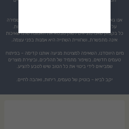
ומובילים.
אנו גאים לייצר ליקרים מחומרי גלם טבעיים בלבד, תוך שמירה
על תהליכי ייצור מסורתיים בשילוב טכנולוגיות מודרניות.
כל בקבוק שאנו מוציאים לשוק מבטא את האמונה שלנו שאיכות
אינה מתפשרת, ושחוויית השתייה היא אמנות בפני עצמה.
מיום היווסדנו, השאיפה למצוינות מניעה אותנו קדימה – בפיתוח
טעמים חדשים, בשיפור מתמיד של תהליכים, וביצירת מוצרים
שמביאים לידי ביטוי את כל הטוב שיש לטבע להציע.
יקב לביא – בוטיק של טעמים, ריחות, ואהבה לחיים.