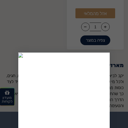
מועדון
אזל מהמלאי
מחיר
142
₪
₪
0
צפיה במוצר
מארזי מתנה מבית יקב לביא
יקב לביא מציע מארזי ליקרים ייחודיים – מתנה מושלמת לאירועים, חגים,
ולכל מי שרוצים לפנק. כל מארז משלב ליקרים איכותיים בעבודת יד לצד
כוסות ממותגות,
כך שהחוויה מושלמת מהרגע הראשון. מארזי הליקרים של יקב לביא הם
מועדון
הדרך האלגנטית
לקוחות
והטעימה לומר תודה, לחגוג או לחלוק רגעים מיוחדים.
יקב לביא