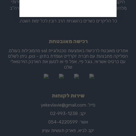
היקב ממוקם בלב גוש עציון, אזור משופע בהיסטוריה ומוקד תיירותי
מלהיב. הליקרים משווקים כיום במאות חנויות ברחבי הארץ, בארה"ב
ובאירופה.
כל הליקרים כשרים בהשגחת הרב רובין לכל ימות השנה.
רכישה מאובטחת
אתרינו מאובטח לרכישה באמצעות טכנולוגיית ssl מהמובילות בעולם.
הסליקה מתבצעת עם חברת זקרדיט ועומדת בתקן - pci, ניתן לשלם
עם כרטיס אשראי, גוגל פיי, אפל פי או לטעון את הארנק הוירטואלי
שלנו
שירות לקוחות
מייל:
yekevlavie@gmail.com
יקב: 02-993-1238
אשר: 054-4220599
יקב לביא, פארק תעשיות עציון