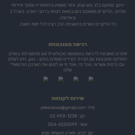
היקב ממוקם בלב גוש עציון, אזור משופע בהיסטוריה ומוקד תיירותי
מלהיב. הליקרים משווקים כיום במאות חנויות ברחבי הארץ, בארה"ב
ובאירופה.
כל הליקרים כשרים בהשגחת הרב רובין לכל ימות השנה.
רכישה מאובטחת
אתרינו מאובטח לרכישה באמצעות טכנולוגיית ssl מהמובילות בעולם.
הסליקה מתבצעת עם חברת זקרדיט ועומדת בתקן - pci, ניתן לשלם
עם כרטיס אשראי, גוגל פיי, אפל פי או לטעון את הארנק הוירטואלי
שלנו
שירות לקוחות
מייל:
yekevlavie@gmail.com
יקב: 02-993-1238
אשר: 054-4220599
יקב לביא, פארק תעשיות עציון