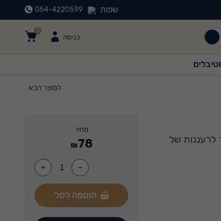
שפות
054-4220599
0
כניסה
טיבלים
0
למוצר הבא
מחיר
 לרעננות של
78
₪
הוספה לסל