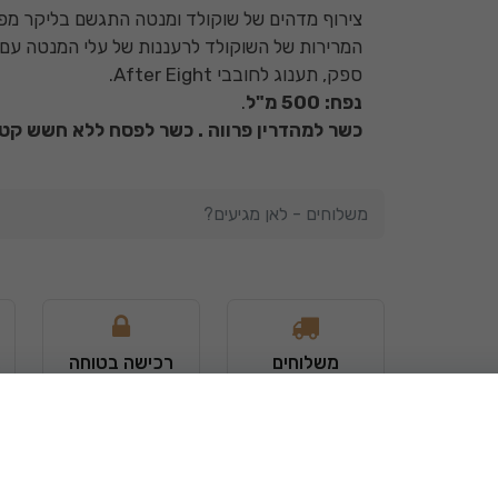
צירוף מדהים של שוקולד ומנטה התגשם בליקר מפ
ספק, תענוג לחובבי After Eight.
נפח: 500 מ"ל
.
כשר למהדרין פרווה . כשר לפסח ללא חשש קטנ
משלוחים - לאן מגיעים?
1 עד 7 ימי עסקים.
משלוחים
רכישה בטוחה
1-7 ימי עסקים
האתר מאובטח 100%
בהתאם לתקנון
לרכישה און ליין