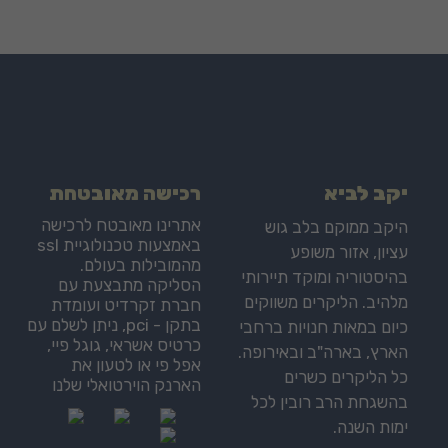
יקב לביא
רכישה מאובטחת
אתרינו מאובטח לרכישה
היקב ממוקם בלב גוש
באמצעות טכנולוגיית ssl
עציון, אזור משופע
מהמובילות בעולם.
בהיסטוריה ומוקד תיירותי
הסליקה מתבצעת עם
מלהיב. הליקרים משווקים
חברת זקרדיט ועומדת
בתקן - pci, ניתן לשלם עם
כיום במאות חנויות ברחבי
כרטיס אשראי, גוגל פיי,
הארץ, בארה"ב ובאירופה.
אפל פי או לטעון את
כל הליקרים כשרים
הארנק הוירטואלי שלנו
בהשגחת הרב רובין לכל
ימות השנה.