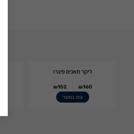
ליקר תאנים פיגרו
152
160
₪
₪
צפו במוצר