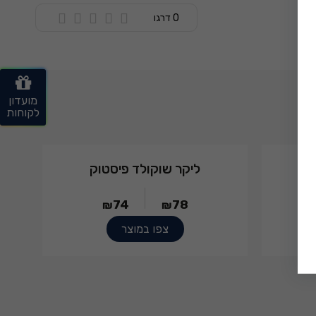
0 דרגו
מועדון
לקוחות
ליקר שוקולד פיסטוק
74
78
₪
₪
צפו במוצר