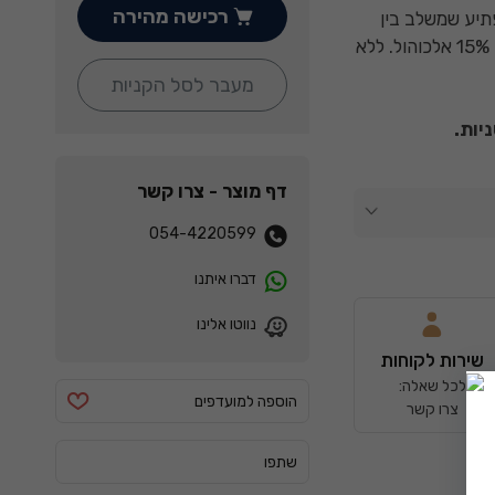
רכישה מהירה
תיע שמשלב בין
המרירות של השוקולד לרעננות של עלי המנטה עם 15% אלכוהול. ללא
מעבר לסל הקניות
יות.
₪
0
דף מוצר - צרו קשר
054-4220599
דברו איתנו
נווטו אלינו
שירות לקוחות
לכל שאלה:
הוספה למועדפים
צרו קשר
שתפו